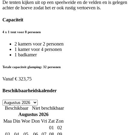
De tenten kijken uit op een speelweide en de velden en is gelegen
achter de hoeve zodat het er ook rustig vertoeven is.
Capaciteit
4 x 1 tent voor 8 personen
2 kamers voor 2 personen
1 kamer voor 4 personen
1 badkamer
Totale capaciteit glamping: 32 personen
Vanaf
€
323,75
Beschikbaarheidskalender
Beschikbaar
Niet beschikbaar
Augustus
2026
Maa
Din
Woe
Don
Vri
Zat
Zon
01
02
03
04
05
06
07
08
09